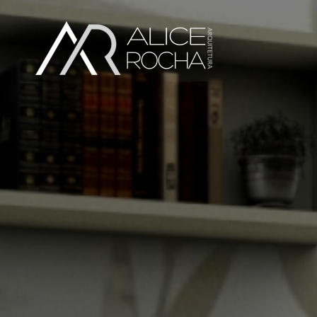
Em Andamento
consultÓrio odontolÓgico v | p
-->