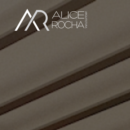
Em Andamento
apartamento c | r
-->