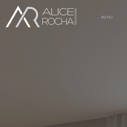
Em Andamento
residência d | j
-->
MENU